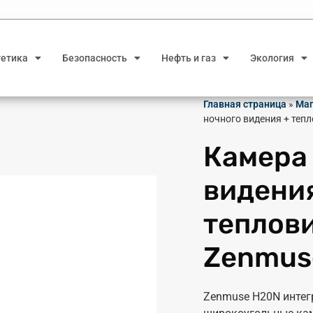
гетика
Безопасность
Нефть и газ
Экология
Главная страница
»
Маг
ночного видения + теп
Камера
видени
теплови
Zenmus
Zenmuse H20N интег