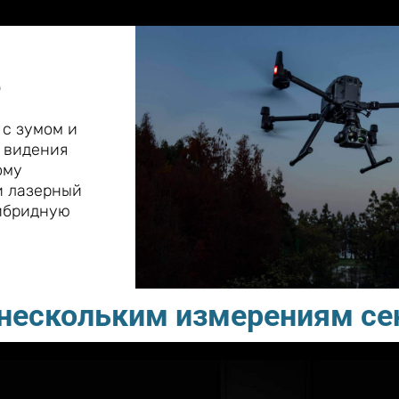
е
 c зумом и
 видения
ому
и лазерный
ибридную
 нескольким измерениям с