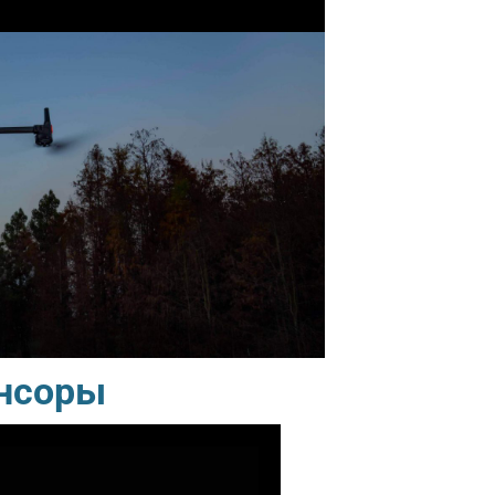
енсоры