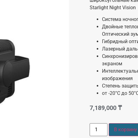
широкоугольные кам
Starlight Night Vision
Система ночного
Двойные тепло
Оптический зум
Гибридный опт
Лазерный даль
Синхронизиров
экраном
Интеллектуаль
изображения
Степень защит
от -20°C до 50
7,189,000
₸
В корзину