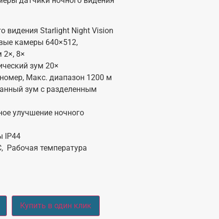
еры датчики ночного видения
 видения Starlight Night Vision
вые камеры 640×512,
 2×, 8×
ический зум 20×
номер, Макс. диапазон 1200 м
анный зум с разделенным
ное улучшение ночного
ы IP44
°C, Рабочая температура
Купить в один клик