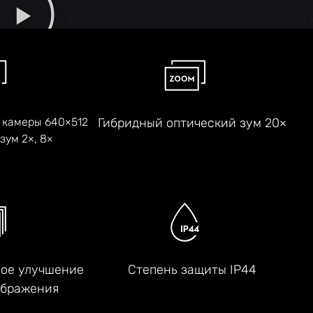
 камеры 640×512
Гибридный оптический зум 20×
зум 2×, 8×
ое улучшение
Степень защиты IP44
ображения