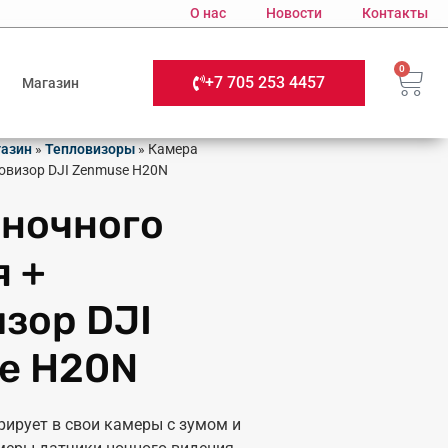
О нас
Новости
Контакты
0
+7 705 253 4457
Магазин
азин
»
Тепловизоры
»
Камера
ловизор DJI Zenmuse H20N
 ночного
я +
зор DJI
e H20N
рирует в свои камеры c зумом и