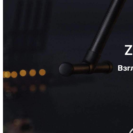
Z
Взг